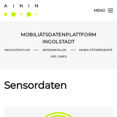
MENÜ
Skip
to
main
content
MOBILIÄTSDATENPLATTFORM
INGOLSTADT
INGOLSTADT
LIVE
DATENKATALOG
MOBILITÄTSPROJEKTE
USE CASES
Sensordaten