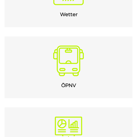
Wetter
ÖPNV