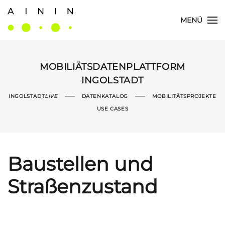
MENÜ
Skip
to
main
content
MOBILIÄTSDATENPLATTFORM
INGOLSTADT
INGOLSTADT
LIVE
DATENKATALOG
MOBILITÄTSPROJEKTE
USE CASES
Baustellen und
Straßenzustand