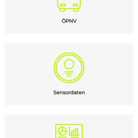
ÖPNV
Sensordaten