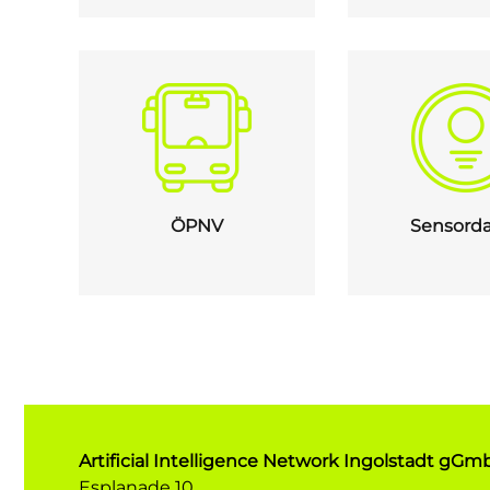
ÖPNV
Sensord
Artificial Intelligence Network Ingolstadt gG
Esplanade 10