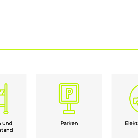
n und
Parken
Elekt
stand