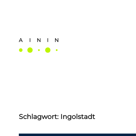
Skip
to
main
content
Schlagwort:
Ingolstadt