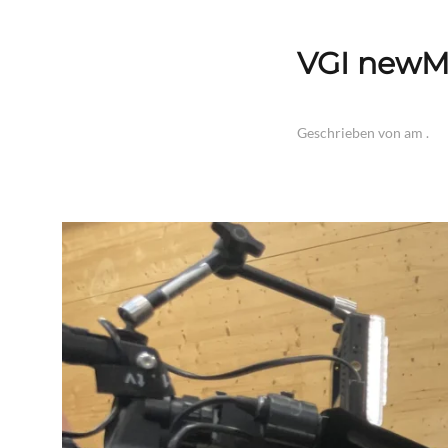
VGI newM
Geschrieben von
am
.