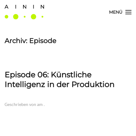
MENÜ
Skip
to
main
content
Archiv:
Episode
Episode 06: Künstliche
Intelligenz in der Produktion
Geschrieben von
am
.